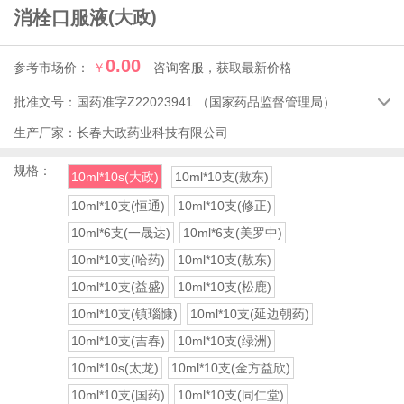
消栓口服液
(大政)
0.00
参考市场价：
￥
咨询客服，获取最新价格
批准文号：
国药准字Z22023941
（国家药品监督管理局）

生产厂家：
长春大政药业科技有限公司
规格：
10ml*10s(大政)
10ml*10支(敖东)
10ml*10支(恒通)
10ml*10支(修正)
10ml*6支(一晟达)
10ml*6支(美罗中)
10ml*10支(哈药)
10ml*10支(敖东)
10ml*10支(益盛)
10ml*10支(松鹿)
10ml*10支(镇瑙慷)
10ml*10支(延边朝药)
10ml*10支(吉春)
10ml*10支(绿洲)
10ml*10s(太龙)
10ml*10支(金方益欣)
10ml*10支(国药)
10ml*10支(同仁堂)