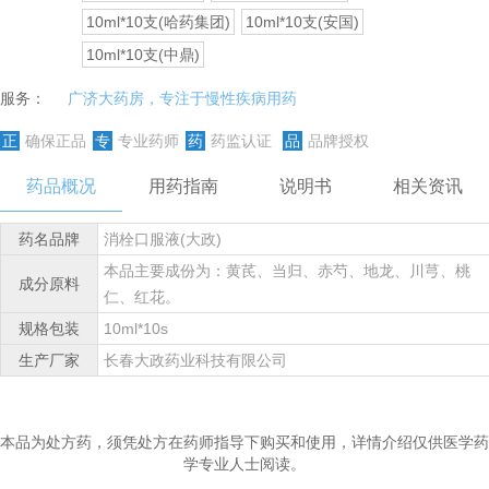
10ml*10支(哈药集团)
10ml*10支(安国)
10ml*10支(中鼎)
服务：
广济大药房，专注于慢性疾病用药
正
确保正品
专
专业药师
药
药监认证
品
品牌授权
药品概况
用药指南
说明书
相关资讯
药名品牌
消栓口服液(大政)
本品主要成份为：黄芪、当归、赤芍、地龙、川芎、桃
成分原料
仁、红花。
规格包装
10ml*10s
生产厂家
长春大政药业科技有限公司
本品为处方药，须凭处方在药师指导下购买和使用，详情介绍仅供医学药
学专业人士阅读。