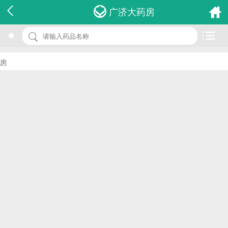
名 称：消栓口服液
广济大药房
品 牌：(大政)
规 格：10ml*10s
价 格：￥0.00
批准文号：国药准字Z22023941
厂家：长春大政药业科技有限公司