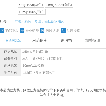
5mg*100s(华信)
10mg*100s(华信)
10mg*100s(云门)
服务：
广济大药房，专注于慢性疾病用药
正
确保正品
专
专业药师
药
药监认证
品
品牌授权
药品概况
用药指南
说明书
相关资讯
药名品牌
硝苯地平片(国润)
成分原料
本品主要成份为：硝苯地平。
规格包装
10mg*12s*2板
生产厂家
山西国润制药有限公司
本品为处方药，须凭处方在药师指导下购买和使用，详情介绍仅供医学药
学专业人士阅读。