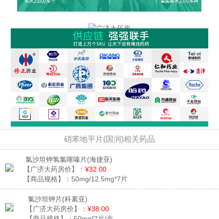
硝苯地平片(国润)相关药品
氯沙坦钾氢氯噻嗪片
(海捷亚)
【广济大药房价】：
¥32.00
【商品规格】：
50mg/12.5mg*7片
氯沙坦钾片
(科素亚)
【广济大药房价】：
¥38.00
【商品规格】：
50mg*7片/盒