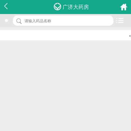
名 称：硝苯地平片
广济大药房
品 牌：(国润)
规 格：10mg*12s*2板
•
价 格：￥0.00
批准文号：国药准字H14020609
厂家：山西国润制药有限公司