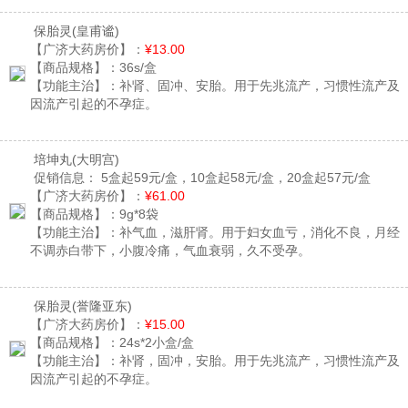
保胎灵
(皇甫谧)
【广济大药房价】：
¥13.00
【商品规格】：
36s/盒
【功能主治】：
补肾、固冲、安胎。用于先兆流产，习惯性流产及
因流产引起的不孕症。
培坤丸
(大明宫)
促销信息：
5盒起59元/盒，10盒起58元/盒，20盒起57元/盒
【广济大药房价】：
¥61.00
【商品规格】：
9g*8袋
【功能主治】：
补气血，滋肝肾。用于妇女血亏，消化不良，月经
不调赤白带下，小腹冷痛，气血衰弱，久不受孕。
保胎灵
(誉隆亚东)
【广济大药房价】：
¥15.00
【商品规格】：
24s*2小盒/盒
【功能主治】：
补肾，固冲，安胎。用于先兆流产，习惯性流产及
因流产引起的不孕症。