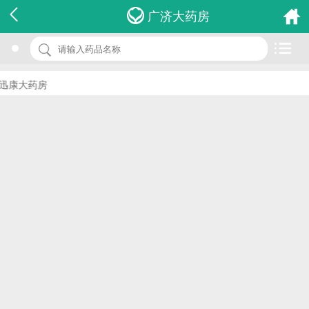
名 称：维生素e片
广济大药房
品 牌：(国润)
规 格：10mg*12s
康大药房
价 格：￥0.00
批准文号：国药准字H14020197
厂家：山西国润制药有限公司