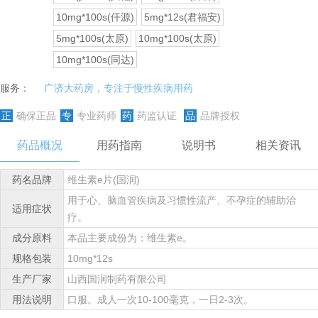
10mg*100s(仟源)
5mg*12s(君福安)
5mg*100s(太原)
10mg*100s(太原)
10mg*100s(同达)
服务：
广济大药房，专注于慢性疾病用药
正
确保正品
专
专业药师
药
药监认证
品
品牌授权
药品概况
用药指南
说明书
相关资讯
药名品牌
维生素e片(国润)
用于心、脑血管疾病及习惯性流产、不孕症的辅助治
适用症状
疗。
成分原料
本品主要成份为：维生素e。
规格包装
10mg*12s
生产厂家
山西国润制药有限公司
用法说明
口服。成人一次10-100毫克，一日2-3次。