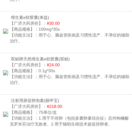
维生素e软胶囊
(来益)
【广济大药房价】：
¥30.00
【商品规格】：
100mg*30s
【功能主治】：
用于心、脑血管疾病及习惯性流产、不孕症的辅助
治疗。
双鲸牌天然维生素e软胶囊
(双鲸)
【广济大药房价】：
¥24.00
【商品规格】：
0.1g*30s
【功能主治】：
用于心、脑血管疾病及习惯性流产、不孕症的辅助
治疗。
注射用尿促卵泡素
(丽申宝)
【广济大药房价】：
¥218.00
【商品规格】：
75单位/盒
【功能主治】：
1.用于不排卵（包括多囊卵巢综合征）且对枸橼酸
克罗米芬治疗无效者。2.用于辅助生殖技术超促排卵者。