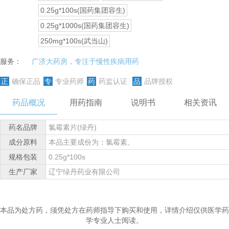
0.25g*100s(国药集团容生)
0.25g*1000s(国药集团容生)
250mg*100s(武当山)
服务：
广济大药房，专注于慢性疾病用药
正
确保正品
专
专业药师
药
药监认证
品
品牌授权
药品概况
用药指南
说明书
相关资讯
药名品牌
氯霉素片(绿丹)
成分原料
本品主要成份为：氯霉素。
规格包装
0.25g*100s
生产厂家
辽宁绿丹药业有限公司
本品为处方药，须凭处方在药师指导下购买和使用，详情介绍仅供医学药
学专业人士阅读。