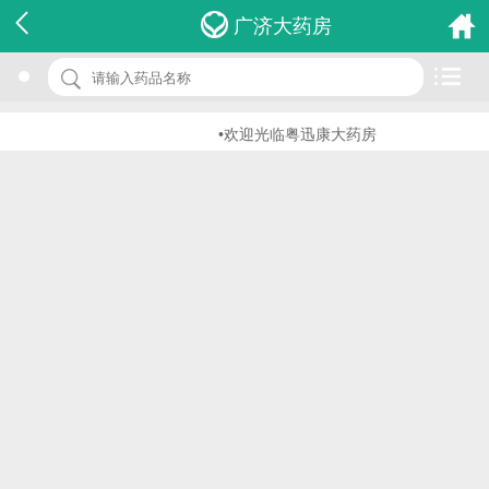
名 称：氯霉素片
广济大药房
品 牌：(绿丹)
规 格：0.25g*100s
•欢迎光临粤迅康大药房
价 格：￥0.00
批准文号：国药准字H21022487
厂家：辽宁绿丹药业有限公司