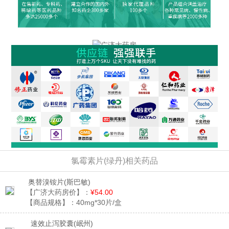
氯霉素片(绿丹)相关药品
奥替溴铵片
(斯巴敏)
【广济大药房价】：
¥54.00
【商品规格】：
40mg*30片/盒
速效止泻胶囊
(岷州)