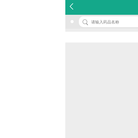
名 称：胃宁散
品 牌：(绿丹)
规 格：10袋
价 格：￥0.00
批准文号：国药准字Z21021246
厂家：辽宁绿丹药业有限公司