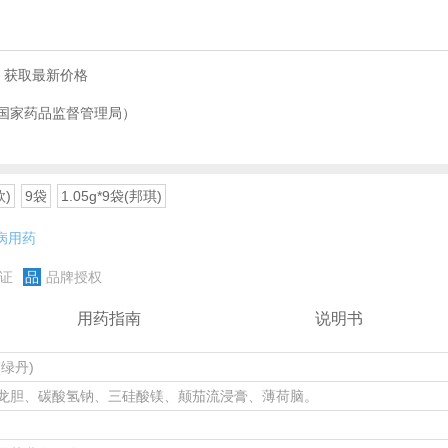
，获取最新价格
国家药品监督管理局）
欣)
9袋
1.05g*9袋(邦琪)
病用药
证
品
品牌授权
用药指南
说明书
绿丹)
龙胆、碳酸氢钠、三硅酸镁、颠茄流浸膏、薄荷脑。