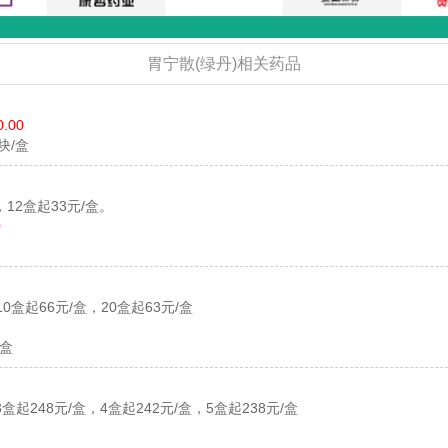
胃宁散(绿丹)相关药品
0.00
2块/盒
，12盒起33元/盒。
0
10盒起66元/盒，20盒起63元/盒
小盒
3盒起248元/盒，4盒起242元/盒，5盒起238元/盒