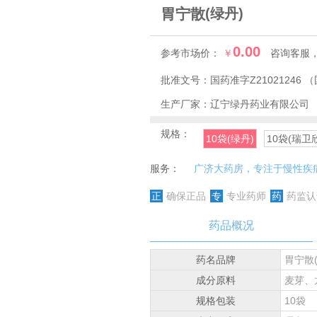
胃宁散
(绿丹)
0.00
参考市场价：
￥
咨询客服
批准文号：
国药准字Z21021246
（
生产厂家：
辽宁绿丹药业有限公司
规格：
10袋(绿丹)
10袋(瑞卫
服务：
广济大药房，专注于慢性疾
正
确保正品
专
专业药师
药
药监认
药品概况
药名品牌
胃宁散(
成分原料
麦芽、
规格包装
10袋