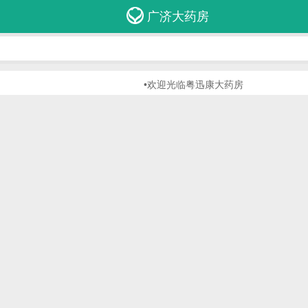
广济大药房
•欢迎光临粤迅康大药房