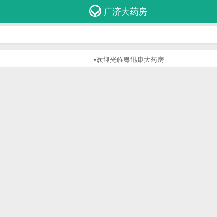
广济大药房
•欢迎光临粤迅康大药房