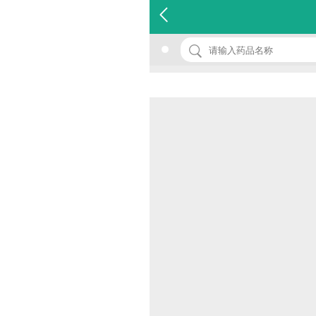
名 称：吉他霉素片
品 牌：(康芝)
规 格：100s
价 格：￥0.00
批准文号：国药准字H21024411
厂家：沈阳康芝制药有限公司