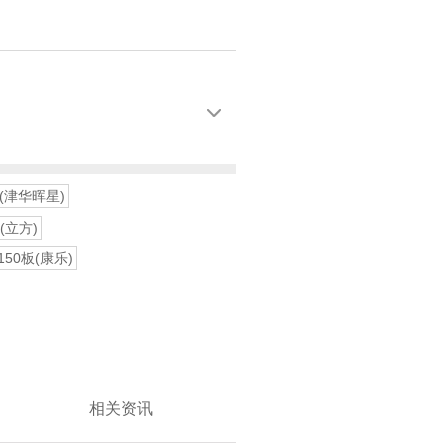

5板(津华晖星)
s(立方)
*150板(康乐)
相关资讯