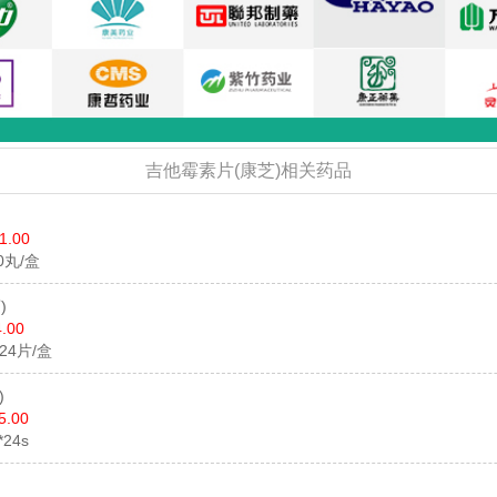
吉他霉素片(康芝)相关药品
1.00
30丸/盒
)
.00
*24片/盒
)
5.00
*24s