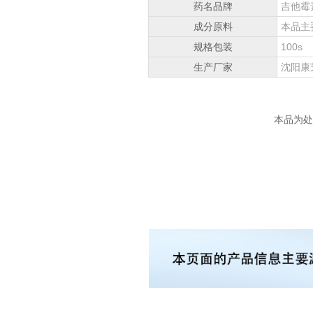
药名品牌
吉他霉
成分原料
本品主
规格包装
100s
生产厂家
沈阳康
本品为处