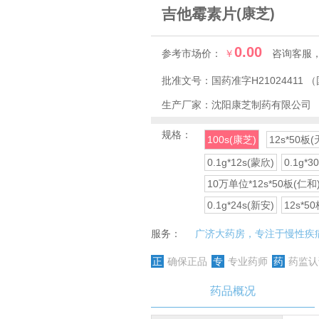
吉他霉素片
(康芝)
0.00
参考市场价：
￥
咨询客服
批准文号：
国药准字H21024411
（
生产厂家：
沈阳康芝制药有限公司
规格：
100s(康芝)
12s*50板(
0.1g*12s(蒙欣)
0.1g*3
10万单位*12s*50板(仁和
0.1g*24s(新安)
12s*5
服务：
广济大药房，专注于慢性疾
正
确保正品
专
专业药师
药
药监认
药品概况