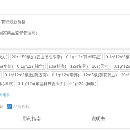
，获取最新价格
国家药品监督管理局）
天方)
20s*150板(白云山汤阴东泰)
0.1g*12s(津华晖星)
0.1g*12s*
0s(华信)
0.1g*12s(锦华)
10s(柏海)
12s(制药)
20s(天方)
0.1g*12
)
0.1g*12s*2板(医药股份)
0.1g*12s(瑞邦)
12s*5板(葵花药业)
20s
0板(华威)
0.1g*12s(东盛科技盖天力)
0.1g*24s(同联)
病用药
证
品
品牌授权
用药指南
说明书