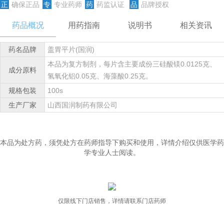
正
确保正品
专
专业药师
药
药监认证
品
品牌授权
药品概况
用药指南
说明书
相关资讯
药名品牌
盖胃平片(国润)
本品为复方制剂，每片含主要成份三硅酸镁0.0125克、
成分原料
氢氧化铝0.05克、海藻酸0.25克。
规格包装
100s
生产厂家
山西国润制药有限公司
本品为处方药，须凭处方在药师指导下购买和使用，详情介绍仅供医学药
学专业人士阅读。
仅限线下门店销售，详情请联系门店药师