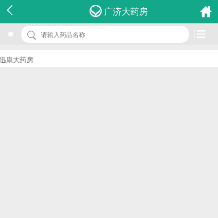
名 称：盖胃平片
广济大药房
品 牌：(国润)
规 格：100s
迅康大药房
价 格：￥0.00
批准文号：国药准字H14020601
厂家：山西国润制药有限公司