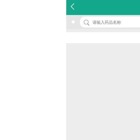
名 称：呋喃唑酮片
品 牌：
规 格：30mg*12s
价 格：￥0.00
批准文号：国药准字H51023118
厂家：四川制药制剂有限公司