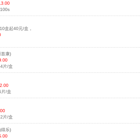
13.00
*100s
,10盒起40元/盒，
0
源首康)
9.00
*24片/盒
2.00
16片/盒
.00
*12片/盒
纳得乐)
5.00