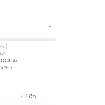

蒂尼)
(太洋)
100s(旺龙)
集团容生)
相关资讯