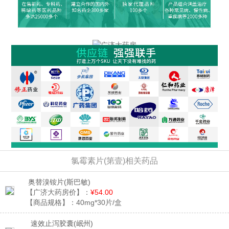
氯霉素片(第壹)相关药品
奥替溴铵片
(斯巴敏)
【广济大药房价】：
¥54.00
【商品规格】：
40mg*30片/盒
速效止泻胶囊
(岷州)