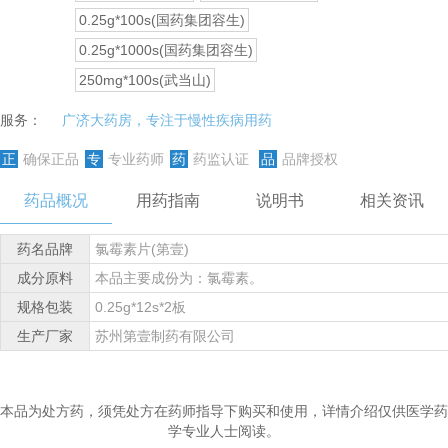
0.25g*100s(国药集团容生)
0.25g*1000s(国药集团容生)
250mg*100s(武当山)
服务：
广济大药房，专注于慢性疾病用药
正
确保正品
专
专业药师
药
药监认证
品
品牌授权
药品概况
用药指南
说明书
相关资讯
药名品牌
氯霉素片(第壹)
成分原料
本品主要成份为：氯霉素。
规格包装
0.25g*12s*2板
生产厂家
苏州第壹制药有限公司
本品为处方药，须凭处方在药师指导下购买和使用，详情介绍仅供医学药
学专业人士阅读。