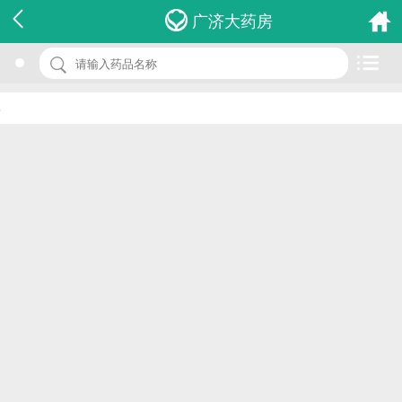
名 称：氯霉素片
广济大药房
品 牌：(第壹)
规 格：0.25g*12s*2板
价 格：￥0.00
批准文号：国药准字H32021454
厂家：苏州第壹制药有限公司