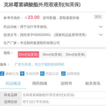
克林霉素磷酸酯外用溶液剂
(知芙保)
23.00
复制
参考市场价：
￥
咨询客服，获取最新价格
药品功效：
用于治疗寻常痤疮。

批准文号：
国药准字H20020551
（国家药品监督管理局）

生产厂家：
华北制药集团制剂有限公司
规格：
20ml(知芙保)
30ml(知芙保)
30ml(知芙保)
服务：
广济大药房，专注于慢性疾病用药
正
确保正品
专
专业药师
药
药监认证
品
品牌授权
药品概况
用药指南
说明书
相关资讯
药名品牌
克林霉素磷酸酯外用溶液剂(知芙保)
适用症状
用于治疗寻常痤疮。