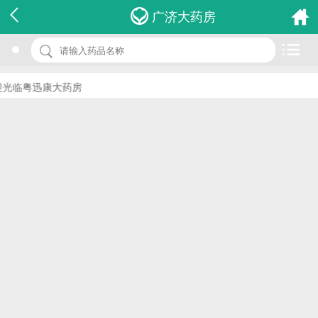
名 称：克林霉素磷酸酯外用溶液剂
广济大药房
品 牌：(知芙保)
规 格：20ml
光临粤迅康大药房
价 格：￥23.00
批准文号：国药准字H20020551
厂家：华北制药集团制剂有限公司