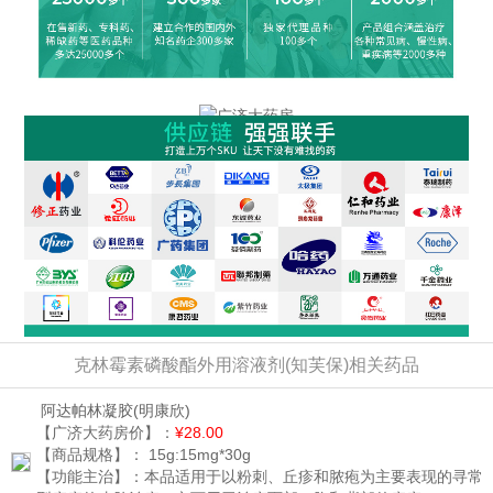
克林霉素磷酸酯外用溶液剂(知芙保)相关药品
阿达帕林凝胶
(明康欣)
【广济大药房价】：
¥28.00
【商品规格】：
15g:15mg*30g
【功能主治】：
本品适用于以粉刺、丘疹和脓疱为主要表现的寻常