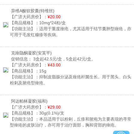
异维A酸软胶囊
(特维丝)
【广济大药房价】：
¥20.00
【商品规格】：
10mg*24粒/盒
【功能主治】：
适用于重度痤疮，尤其适用于结节囊肿型痤疮，亦
可用于毛发红糠疹等疾病。
克痤隐酮凝胶
(安芙平)
促销信息：
3盒起42.5元/盒，5盒起42元/盒。
【广济大药房价】：
¥43.00
【商品规格】：
15g
【功能主治】：
抑制皮脂腺分泌及痤疮杆菌生长。用于黑头、白头
粉刺及脓疮型痤疮。
阿达帕林凝胶
(福和)
【广济大药房价】：
¥29.00
【商品规格】：
30g(0.1%)/支
【功能主治】：
本品适用于以粉剌，丘疹和脓疱为主要表现的寻常
型痤疮的皮肤治疗，亦可用于治疗面部，胸和背部的痤疮。