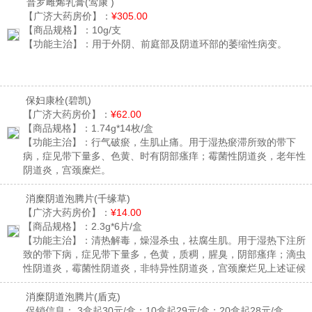
普罗雌烯乳膏
(莺康 )
【广济大药房价】：
¥305.00
【商品规格】：
10g/支
【功能主治】：
用于外阴、前庭部及阴道环部的萎缩性病变。
保妇康栓
(碧凯)
【广济大药房价】：
¥62.00
【商品规格】：
1.74g*14枚/盒
【功能主治】：
行气破瘀，生肌止痛。用于湿热瘀滞所致的带下
病，症见带下量多、色黄、时有阴部瘙痒；霉菌性阴道炎，老年性
阴道炎，宫颈糜烂。
消糜阴道泡腾片
(千缘草)
【广济大药房价】：
¥14.00
【商品规格】：
2.3g*6片/盒
【功能主治】：
清热解毒，燥湿杀虫，祛腐生肌。用于湿热下注所
致的带下病，症见带下量多，色黄，质稠，腥臭，阴部瘙痒；滴虫
性阴道炎，霉菌性阴道炎，非特异性阴道炎，宫颈糜烂见上述证候
者。
消糜阴道泡腾片
(盾克)
促销信息：
3盒起30元/盒；10盒起29元/盒；20盒起28元/盒