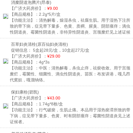
消糜阴道泡腾片
(昂泰)
【广济大药房价】：
¥9.00
【商品规格】：
2.2g*5片/盒
【功能主治】：
清热解毒，燥湿杀虫，祛腐生肌。用于湿热下注所
致的带下病，症见带下量多、色黄、质稠、腥臭、阴部瘙痒；滴虫
性阴道炎、霉菌性阴道炎，非特异性阴道炎、宫颈糜烂见上述证候
者。
百草妇炎清栓
(原百仙妇炎清栓)
促销信息：
5盒起28元/盒，10盒起27元/盒
【广济大药房价】：
¥29.00
【商品规格】：
4g*3s
【功能主治】：
中医：清热解毒，杀虫止痒，祛瘀收敛。用于宫颈
糜烂，霉菌性、细菌性、滴虫性阴道炎。苗医：布发讲港，嘎几昂
代窝奴，嘎溜纳络。
保妇康栓
(碧凯)
【广济大药房价】：
¥43.00
【商品规格】：
1.74g*8枚/盒
【功能主治】：
行气破瘀，生肌止痛。本品用于湿热瘀滞所致的带
下病，症见带下量多、色黄、时有阴部瘙痒；霉菌性阴道炎见上述
证候者。