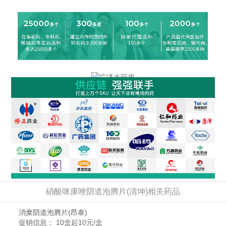
硝酸咪康唑阴道泡腾片(清坤)相关药品
消糜阴道泡腾片
(昂泰)
促销信息：
10盒起10元/盒