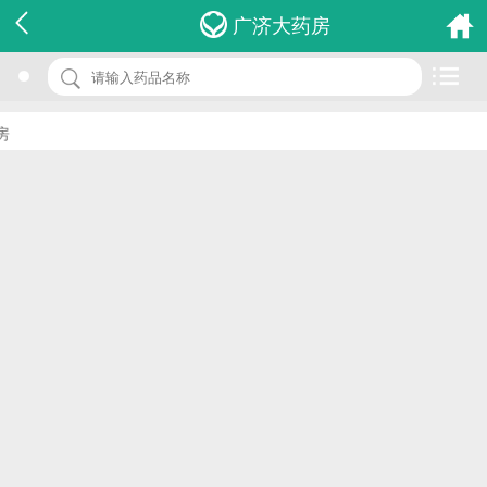
名 称：硝酸咪康唑阴道泡腾片
广济大药房
品 牌：(清坤)
规 格：0.2g*8s
价 格：￥13.00
批准文号：国药准字H20080186
厂家：山东罗欣药业股份有限公司