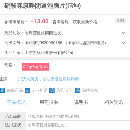
硝酸咪康唑阴道泡腾片
(清坤)
13.00
复制
参考市场价：
￥
咨询客服，获取最新价格
药品功效：
念珠菌性外阴阴道炎。

批准文号：
国药准字H20080186
（国家药品监督管理局）

生产厂家：
山东罗欣药业股份有限公司
规格：
0.2g*8s(清坤)
服务：
广济大药房，专注于慢性疾病用药
正
确保正品
专
专业药师
药
药监认证
品
品牌授权
药品概况
用药指南
说明书
相关资讯
药名品牌
硝酸咪康唑阴道泡腾片(清坤)
适用症状
念珠菌性外阴阴道炎。