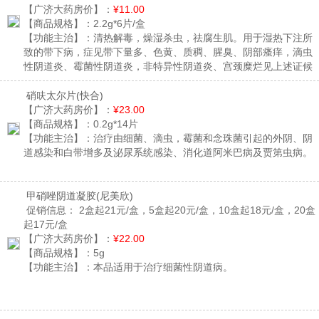
【广济大药房价】：
¥11.00
【商品规格】：
2.2g*6片/盒
【功能主治】：
清热解毒，燥湿杀虫，祛腐生肌。用于湿热下注所
致的带下病，症见带下量多、色黄、质稠、腥臭、阴部瘙痒，滴虫
性阴道炎、霉菌性阴道炎，非特异性阴道炎、宫颈糜烂见上述证候
者。
硝呋太尔片
(快合)
【广济大药房价】：
¥23.00
【商品规格】：
0.2g*14片
【功能主治】：
治疗由细菌、滴虫，霉菌和念珠菌引起的外阴、阴
道感染和白带增多及泌尿系统感染、消化道阿米巴病及贾第虫病。
甲硝唑阴道凝胶
(尼美欣)
促销信息：
2盒起21元/盒，5盒起20元/盒，10盒起18元/盒，20盒
起17元/盒
【广济大药房价】：
¥22.00
【商品规格】：
5g
【功能主治】：
本品适用于治疗细菌性阴道病。