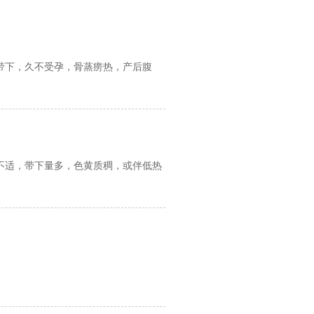
带下，久不受孕，骨蒸痨热，产后腹
不适，带下量多，色黄质稠，或伴低热