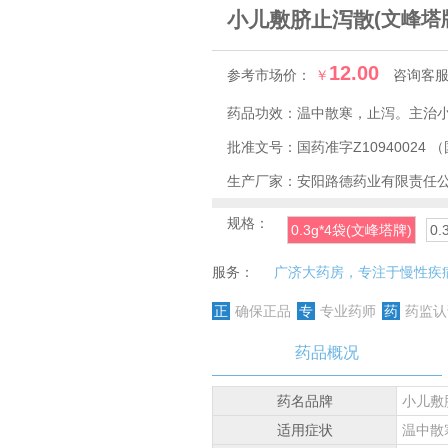
小儿敷脐止泻散
(文峰塔
12.00
参考市场价：
￥
咨询客
药品功效：
温中散寒，止泻。主治
批准文号：
国药准字Z10940024
（
生产厂家：
安阳路德药业有限责任
规格：
0.3g*4袋(文峰塔牌)
0
服务：
广济大药房，专注于慢性疾
正
确保正品
专
专业药师
药
药监认
药品概况
药名品牌
小儿敷
适用症状
温中散