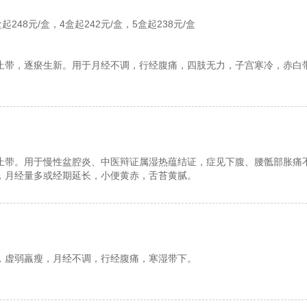
起248元/盒，4盒起242元/盒，5盒起238元/盒
止带，逐瘀生新。用于月经不调，行经腹痛，四肢无力，子宫寒冷，赤白
止带。用于慢性盆腔炎、中医辩证属湿热蕴结证，症见下腹、腰骶部胀痛
，月经量多或经期延长，小便黄赤，舌苔黄腻。
，虚弱羸瘦，月经不调，行经腹痛，寒湿带下。