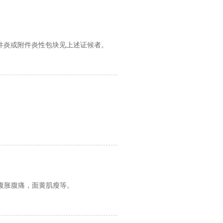
件炎或附件炎性包块见上述证候者。
腹胀腹痛，面黄肌瘦等。