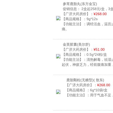
参茸鹿胎丸
(东方金宝)
促销信息：
2盒起258元/盒，3盒
【广济大药房价】：
¥268.00
【商品规格】：
9g*12s
【功能主治】：
调经活血，温宫
痛。
金英胶囊
(美尔舒)
【广济大药房价】：
¥51.00
【商品规格】：
0.5g*24粒/盒
【功能主治】：
清热解毒，祛湿
起伏，神疲乏力，经前腹痛加重
鹿胎颗粒(无糖型)
( 敖东)
【广济大药房价】：
¥268.00
【商品规格】：
6g*10袋/盒
【功能主治】：
用于气血不足