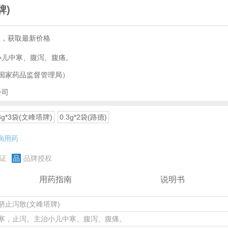
牌)
服，获取最新价格
小儿中寒、腹泻、腹痛。
国家药品监督管理局）
公司
.3g*3袋(文峰塔牌)
0.3g*2袋(路德)
病用药
证
品
品牌授权
用药指南
说明书
脐止泻散(文峰塔牌)
寒，止泻。主治小儿中寒、腹泻、腹痛。