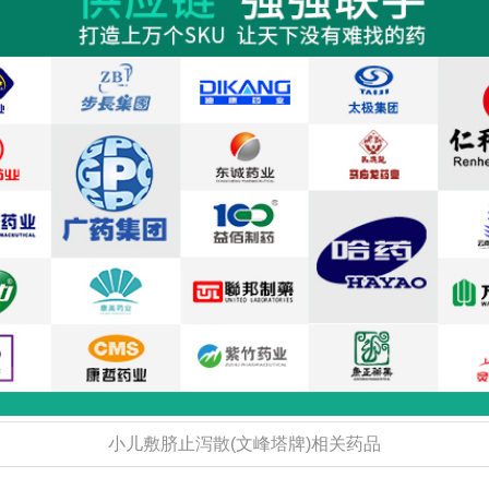
小儿敷脐止泻散(文峰塔牌)相关药品