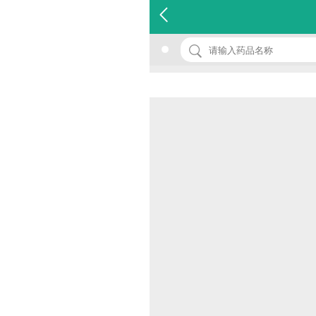
名 称：小儿敷脐止泻散
品 牌：(文峰塔牌)
规 格：0.3g*4袋
价 格：￥12.00
批准文号：国药准字Z10940024
厂家：安阳路德药业有限责任公司