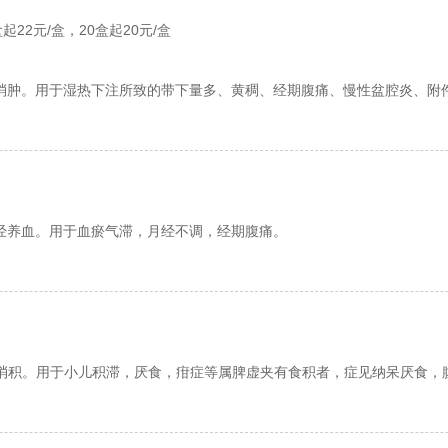
起22元/盒，20盒起20元/盒
消肿。用于湿热下注所致的带下量多、黄稠、经期腹痛、慢性盆腔炎、附
经养血。用于血瘀气滞，月经不调，经期腹痛。
消积。用于小儿积滞，厌食，疳症等属脾虚夹有食积者，症见纳呆厌食，