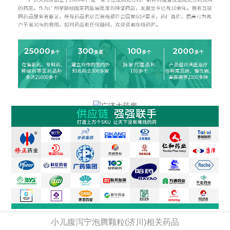
小儿腹泻宁泡腾颗粒(济川)相关药品