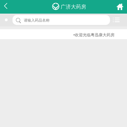
名 称：小儿腹泻宁泡腾颗粒
广济大药房
品 牌：(济川)
规 格：4g*6袋
•欢迎光临粤迅康大药房
价 格：￥29.00
批准文号：国药准字Z20050598
厂家：江苏济川制药有限公司