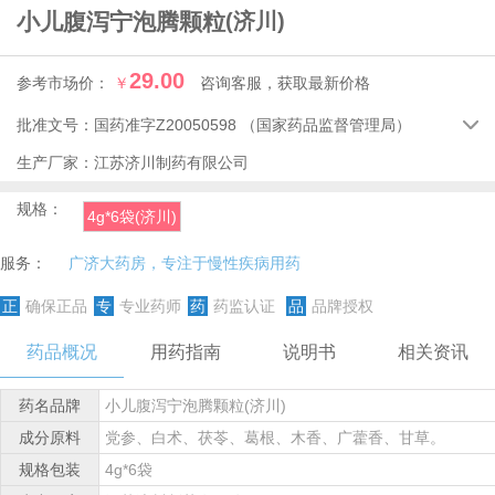
小儿腹泻宁泡腾颗粒
(济川)
29.00
参考市场价：
￥
咨询客服，获取最新价格
批准文号：
国药准字Z20050598
（国家药品监督管理局）

生产厂家：
江苏济川制药有限公司
规格：
4g*6袋(济川)
服务：
广济大药房，专注于慢性疾病用药
正
确保正品
专
专业药师
药
药监认证
品
品牌授权
药品概况
用药指南
说明书
相关资讯
药名品牌
小儿腹泻宁泡腾颗粒(济川)
成分原料
党参、白术、茯苓、葛根、木香、广藿香、甘草。
规格包装
4g*6袋