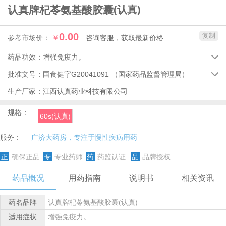
认真牌杞苓氨基酸胶囊
(认真)
0.00
复制
参考市场价：
￥
咨询客服，获取最新价格
药品功效：
增强免疫力。

批准文号：
国食健字G20041091
（国家药品监督管理局）

生产厂家：
江西认真药业科技有限公司
规格：
60s(认真)
服务：
广济大药房，专注于慢性疾病用药
正
确保正品
专
专业药师
药
药监认证
品
品牌授权
药品概况
用药指南
说明书
相关资讯
药名品牌
认真牌杞苓氨基酸胶囊(认真)
适用症状
增强免疫力。