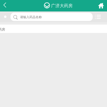
名 称：认真牌杞苓氨基酸胶囊
广济大药房
品 牌：(认真)
规 格：60s
房
价 格：￥0.00
批准文号：国食健字G20041091
厂家：江西认真药业科技有限公司