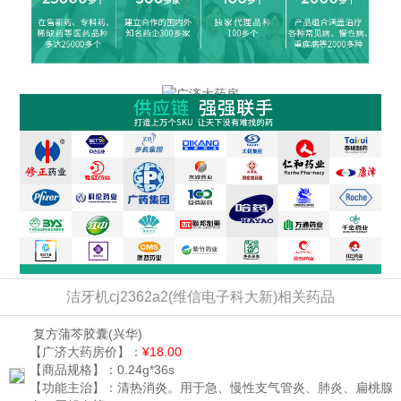
洁牙机cj2362a2(维信电子科大新)相关药品
复方蒲芩胶囊
(兴华)
【广济大药房价】：
¥18.00
【商品规格】：
0.24g*36s
【功能主治】：
清热消炎。用于急、慢性支气管炎、肺炎、扁桃腺