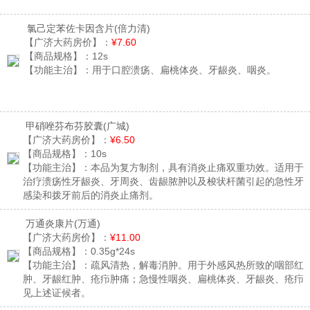
氯己定苯佐卡因含片
(倍力清)
【广济大药房价】：
¥7.60
【商品规格】：
12s
【功能主治】：
用于口腔溃疡、扁桃体炎、牙龈炎、咽炎。
甲硝唑芬布芬胶囊
(广城)
【广济大药房价】：
¥6.50
【商品规格】：
10s
【功能主治】：
本品为复方制剂，具有消炎止痛双重功效。适用于
治疗溃疡性牙龈炎、牙周炎、齿龈脓肿以及梭状杆菌引起的急性牙
感染和拨牙前后的消炎止痛剂。
万通炎康片
(万通)
【广济大药房价】：
¥11.00
【商品规格】：
0.35g*24s
【功能主治】：
疏风清热，解毒消肿。用于外感风热所致的咽部红
肿、牙龈红肿、疮疖肿痛；急慢性咽炎、扁桃体炎、牙龈炎、疮疖
见上述证候者。