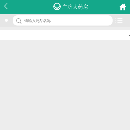
名 称：洁牙机cj2362a2
广济大药房
品 牌：(维信电子科大新)
规 格：1台
•
价 格：￥0.00
批准文号：川食药监械(准)字2005第2230091号
厂家：成都维信电子科大新技术有限公司