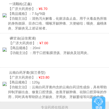
一清颗粒
(正鑫)
【广济大药房价】：
¥6.70
【商品规格】：
7.5g*9袋
【功能主治】：
清热泻火解毒，化瘀凉血止血。用于火毒血热所致
的身热烦躁、目赤口疮、咽喉牙龈肿痛、大便秘结；咽炎、扁桃体
炎、牙龈炎见上述证候者。
碘甘油
(运佳黄浦)
【广济大药房价】：
¥7.00
【商品规格】：
20ml
【功能主治】：
用于口腔黏膜溃疡、牙龈炎及冠周炎。
云南白药牙膏
(留兰香型)
【广济大药房价】：
¥23.80
【商品规格】：
120g
【功能主治】：
云南白药牙膏内含的云南白药活性成份，具有帮助
抑制牙龈出血、修复口腔溃疡、改善牙龈肿痛、祛除口腔异味的作
用，同时具有帮助防止牙龈炎、牙周炎、牙龈萎缩等问题的作用。
专业药师在线咨询