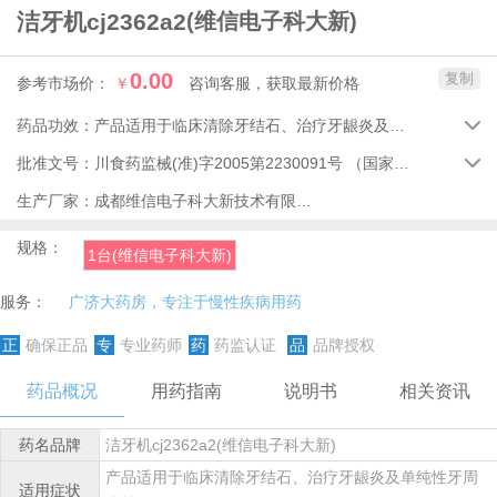
洁牙机cj2362a2
(维信电子科大新)
0.00
复制
参考市场价：
￥
咨询客服，获取最新价格
药品功效：
产品适用于临床清除牙结石、治疗牙龈炎及单纯性牙周病等。

批准文号：
川食药监械(准)字2005第2230091号
（国家药品监督管理局）

生产厂家：
成都维信电子科大新技术有限公司
规格：
1台(维信电子科大新)
服务：
广济大药房，专注于慢性疾病用药
正
确保正品
专
专业药师
药
药监认证
品
品牌授权
药品概况
用药指南
说明书
相关资讯
药名品牌
洁牙机cj2362a2(维信电子科大新)
产品适用于临床清除牙结石、治疗牙龈炎及单纯性牙周
适用症状