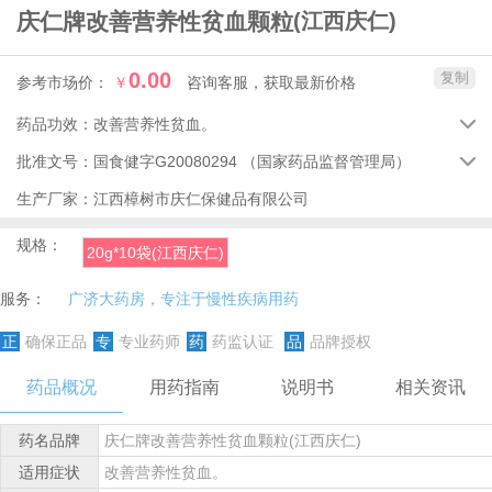
庆仁牌改善营养性贫血颗粒
(江西庆仁)
0.00
复制
参考市场价：
￥
咨询客服，获取最新价格
药品功效：
改善营养性贫血。

批准文号：
国食健字G20080294
（国家药品监督管理局）

生产厂家：
江西樟树市庆仁保健品有限公司
规格：
20g*10袋(江西庆仁)
服务：
广济大药房，专注于慢性疾病用药
正
确保正品
专
专业药师
药
药监认证
品
品牌授权
药品概况
用药指南
说明书
相关资讯
药名品牌
庆仁牌改善营养性贫血颗粒(江西庆仁)
适用症状
改善营养性贫血。