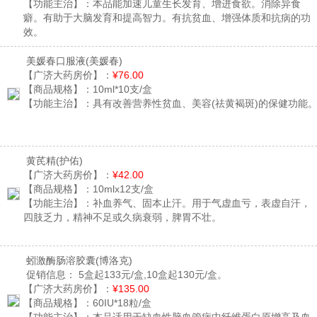
【功能主治】：
本品能加速儿童生长发育、增进食欲。消除异食
癖。有助于大脑发育和提高智力。有抗贫血、增强体质和抗病的功
效。
美媛春口服液
(美媛春)
【广济大药房价】：
¥76.00
【商品规格】：
10ml*10支/盒
【功能主治】：
具有改善营养性贫血、美容(祛黄褐斑)的保健功能
黄芪精
(护佑)
【广济大药房价】：
¥42.00
【商品规格】：
10mlx12支/盒
【功能主治】：
补血养气、固本止汗。用于气虚血亏，表虚自汗，
四肢乏力，精神不足或久病衰弱，脾胃不壮。
蚓激酶肠溶胶囊
(博洛克)
促销信息：
5盒起133元/盒,10盒起130元/盒。
【广济大药房价】：
¥135.00
【商品规格】：
60IU*18粒/盒