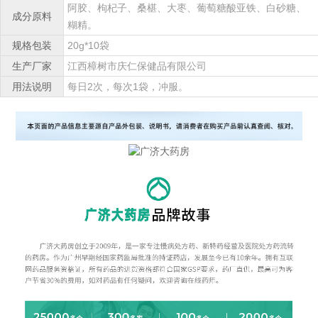
阿胶、枸杞子、桑椹、大枣、葡萄糖酸亚铁、白砂糖、
成分原料
糊精。
规格包装
20g*10袋
生产厂家
江西樟树市庆仁保健品有限公司
用法说明
每日2次，每次1袋，冲服。