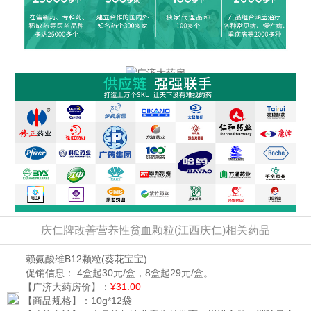
庆仁牌改善营养性贫血颗粒(江西庆仁)相关药品
赖氨酸维B12颗粒
(葵花宝宝)
促销信息：
4盒起30元/盒，8盒起29元/盒。
【广济大药房价】：
¥31.00
【商品规格】：
10g*12袋