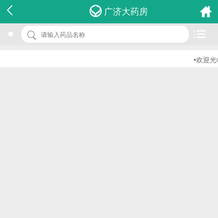
名 称：庆仁牌改善营养性贫血颗粒
广济大药房
品 牌：(江西庆仁)
规 格：20g*10袋
•欢迎光临
价 格：￥0.00
批准文号：国食健字G20080294
厂家：江西樟树市庆仁保健品有限公司