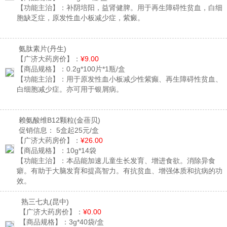
【功能主治】：
补阴培阳，益肾健脾。用于再生障碍性贫血，白细
胞缺乏症，原发性血小板减少症，紫癜。
氨肽素片
(丹生)
【广济大药房价】：
¥9.00
【商品规格】：
0.2g*100片*1瓶/盒
【功能主治】：
用于原发性血小板减少性紫癫、再生障碍性贫血、
白细胞减少症。亦可用于银屑病。
赖氨酸维B12颗粒
(金蓓贝)
促销信息：
5盒起25元/盒
【广济大药房价】：
¥26.00
【商品规格】：
10g*14袋
【功能主治】：
本品能加速儿童生长发育、增进食欲。消除异食
癖。有助于大脑发育和提高智力。有抗贫血、增强体质和抗病的功
效。
熟三七丸
(昆中)
【广济大药房价】：
¥0.00
【商品规格】：
3g*40袋/盒