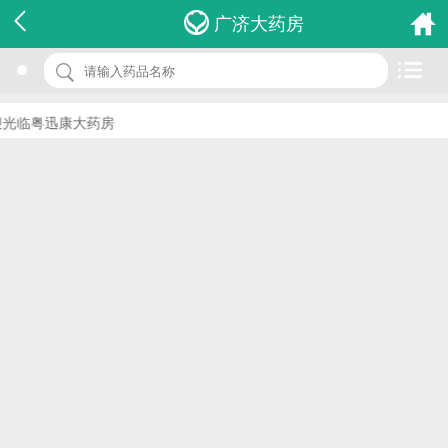
名 称：意静牌养眠胶囊
广济大药房
品 牌：(百世利康)
规 格：300mg*60s
光临粤迅康大药房
价 格：￥0.00
批准文号：国食健字G20050055
厂家：北京百世利康医药科技有限公司