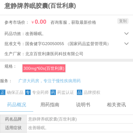
意静牌养眠胶囊
(百世利康)
0.00
复制
参考市场价：
￥
咨询客服，获取最新价格
药品功效：
改善睡眠。

批准文号：
国食健字G20050055
（国家药品监督管理局）

生产厂家：
北京百世利康医药科技有限公司
规格：
300mg*60s(百世利康)
服务：
广济大药房，专注于慢性疾病用药
正
确保正品
专
专业药师
药
药监认证
品
品牌授权
药品概况
用药指南
说明书
相关资讯
药名品牌
意静牌养眠胶囊(百世利康)
适用症状
改善睡眠。