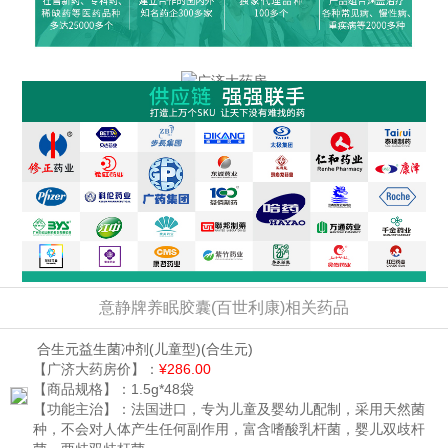
意静牌养眠胶囊(百世利康)相关药品
合生元益生菌冲剂(儿童型)
(合生元)
【广济大药房价】：
¥286.00
【商品规格】：
1.5g*48袋
【功能主治】：
法国进口，专为儿童及婴幼儿配制，采用天然菌
种，不会对人体产生任何副作用，富含嗜酸乳杆菌，婴儿双歧杆