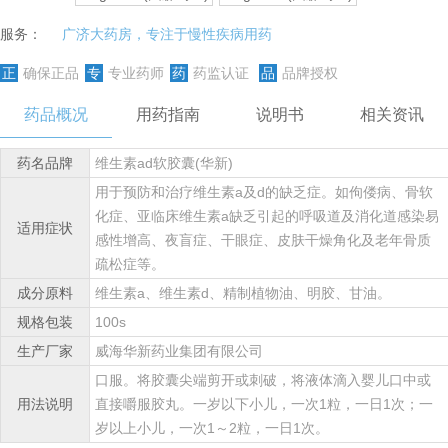
服务：
广济大药房，专注于慢性疾病用药
正
确保正品
专
专业药师
药
药监认证
品
品牌授权
药品概况
用药指南
说明书
相关资讯
药名品牌
维生素ad软胶囊(华新)
用于预防和治疗维生素a及d的缺乏症。如佝偻病、骨软
化症、亚临床维生素a缺乏引起的呼吸道及消化道感染易
适用症状
感性增高、夜盲症、干眼症、皮肤干燥角化及老年骨质
疏松症等。
成分原料
维生素a、维生素d、精制植物油、明胶、甘油。
规格包装
100s
生产厂家
威海华新药业集团有限公司
口服。将胶囊尖端剪开或刺破，将液体滴入婴儿口中或
用法说明
直接嚼服胶丸。一岁以下小儿，一次1粒，一日1次；一
岁以上小儿，一次1～2粒，一日1次。