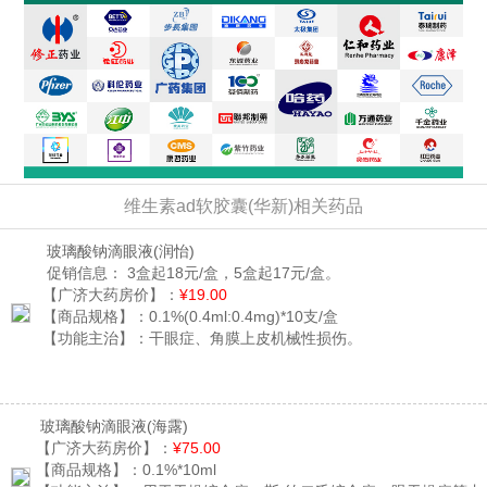
维生素ad软胶囊(华新)相关药品
玻璃酸钠滴眼液
(润怡)
促销信息：
3盒起18元/盒，5盒起17元/盒。
【广济大药房价】：
¥19.00
【商品规格】：
0.1%(0.4ml:0.4mg)*10支/盒
【功能主治】：
干眼症、角膜上皮机械性损伤。
玻璃酸钠滴眼液
(海露)
【广济大药房价】：
¥75.00
【商品规格】：
0.1%*10ml