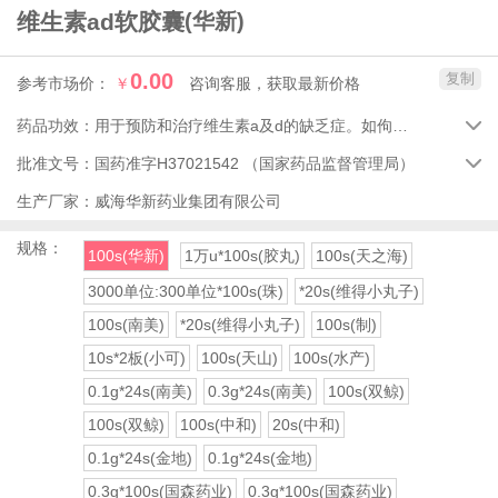
维生素ad软胶囊
(华新)
0.00
复制
参考市场价：
￥
咨询客服，获取最新价格
药品功效：
用于预防和治疗维生素a及d的缺乏症。如佝偻病、骨软化症、亚临床维生素a缺乏引起的呼吸道及消化道感染易感性增高、夜盲症、干眼症、皮肤干燥角化及老年骨质疏松症等。

批准文号：
国药准字H37021542
（国家药品监督管理局）

生产厂家：
威海华新药业集团有限公司
规格：
100s(华新)
1万u*100s(胶丸)
100s(天之海)
3000单位:300单位*100s(珠)
*20s(维得小丸子)
100s(南美)
*20s(维得小丸子)
100s(制)
10s*2板(小可)
100s(天山)
100s(水产)
0.1g*24s(南美)
0.3g*24s(南美)
100s(双鲸)
100s(双鲸)
100s(中和)
20s(中和)
0.1g*24s(金地)
0.1g*24s(金地)
0.3g*100s(国森药业)
0.3g*100s(国森药业)