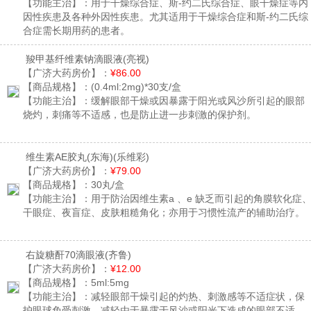
【功能主治】：
用于干燥综合症、斯-约二氏综合症、眼干燥症等内
因性疾患及各种外因性疾患。尤其适用于干燥综合症和斯-约二氏综
合症需长期用药的患者。
羧甲基纤维素钠滴眼液
(亮视)
【广济大药房价】：
¥86.00
【商品规格】：
(0.4ml:2mg)*30支/盒
【功能主治】：
缓解眼部干燥或因暴露于阳光或风沙所引起的眼部
烧灼，刺痛等不适感，也是防止进一步刺激的保护剂。
维生素AE胶丸(东海)
(乐维彩)
【广济大药房价】：
¥79.00
【商品规格】：
30丸/盒
【功能主治】：
用于防治因维生素a 、e 缺乏而引起的角膜软化症
干眼症、夜盲症、皮肤粗糙角化；亦用于习惯性流产的辅助治疗。
右旋糖酐70滴眼液
(齐鲁)
【广济大药房价】：
¥12.00
【商品规格】：
5ml:5mg
【功能主治】：
减轻眼部干燥引起的灼热、刺激感等不适症状，保
护眼球免受刺激，减轻由于暴露于风沙或阳光下造成的眼部不适。