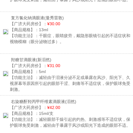
复方氯化钠滴眼液
(曼秀雷敦)
【广济大药房价】：
¥30.00
【商品规格】：
13ml
【功能主治】：
干眼症，眼睛疲劳，戴隐形眼镜引起的不适症状和
视物模糊（眼分泌物过多）。
羟糖甘滴眼液
(新泪然)
【广济大药房价】：
¥31.00
【商品规格】：
5ml
【功能主治】：
减轻由于泪液分泌不足或暴露在风沙、阳光下、久
视屏幕等原因所引起的眼部干涩、刺痛等不适症状，保护眼球免受
刺激。
右旋糖酐羟丙甲纤维素滴眼液
(泪然)
【广济大药房价】：
¥42.00
【商品规格】：
15ml/支
【功能主治】：
减轻眼部干燥引起的灼热、刺激感等不适症状，保
护眼球免受刺激，减轻由于暴露于风沙或阳光下造成的眼部不适。