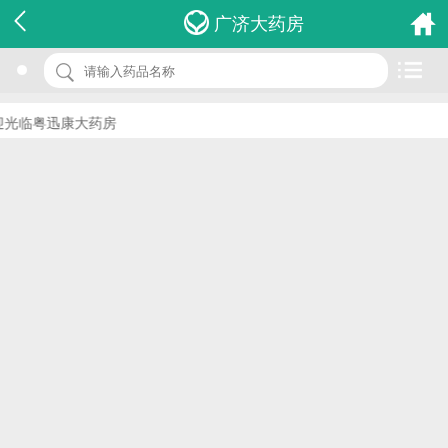
名 称：维生素ad软胶囊
广济大药房
品 牌：(华新)
规 格：100s
光临粤迅康大药房
价 格：￥0.00
批准文号：国药准字H37021542
厂家：威海华新药业集团有限公司