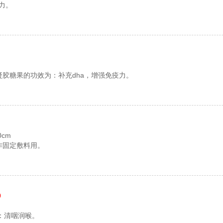
力。
凝胶糖果的功效为：补充dha，增强免疫力。
0cm
作固定敷料用。
0
：清咽润喉。