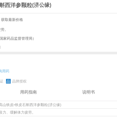
石斛西洋参颗粒
(济公缘)
，获取最新价格
疲劳。
国家药品监督管理局）
司
病用药
证
品
品牌授权
用药指南
说明书
高山铁皮r铁皮石斛西洋参颗粒(济公缘)
疫力、缓解体力疲劳。