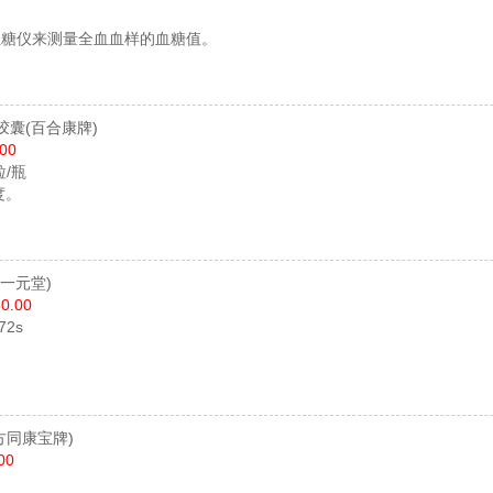
血糖仪来测量全血血样的血糖值。
胶囊
(百合康牌)
.00
粒/瓶
度。
(一元堂)
0.00
72s
。
方同康宝牌)
00