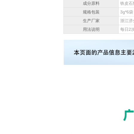
成分原料
铁皮石
规格包装
3g*6袋
生产厂家
浙江济
用法说明
每日2