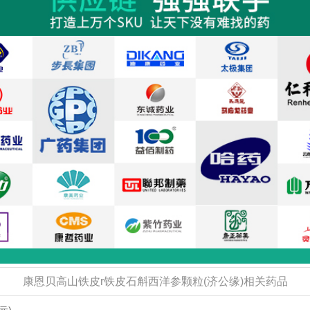
康恩贝高山铁皮r铁皮石斛西洋参颗粒(济公缘)相关药品