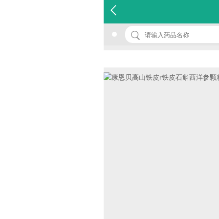
名 称：康恩贝高山铁皮r铁皮石斛西洋参颗粒
品 牌：(济公缘)
规 格：3g*6袋
价 格：￥0.00
批准文号：国食健字G20120052
厂家：浙江济公缘药业有限公司