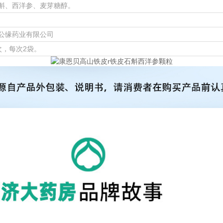
斛、西洋参、麦芽糖醇。
公缘药业有限公司
次，每次2袋。