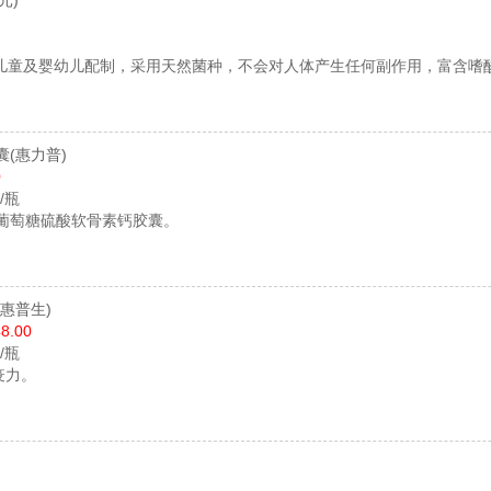
元)
儿童及婴幼儿配制，采用天然菌种，不会对人体产生任何副作用，富含嗜
囊
(惠力普)
0
粒/瓶
基葡萄糖硫酸软骨素钙胶囊。
(惠普生)
8.00
片/瓶
疫力。