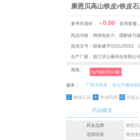
康恩贝高山铁皮r铁皮
0.00
参考市场价：
￥
咨询客服
药品功效：
增强免疫力、缓解体力
批准文号：
国食健字G20120052
（
生产厂家：
浙江济公缘药业有限公
规格：
3g*6袋(济公缘)
服务：
广济大药房，专注于慢性疾
正
确保正品
专
专业药师
药
药监认
药品概况
药名品牌
康恩贝
适用症状
增强免