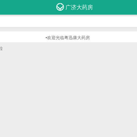
广济大药房
•欢迎光临粤迅康大药房