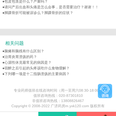
●
包皮包茎是什么？严重吗？
●
请问产后出血和头痛是怎么会事，是否需要治疗？谢谢！！
●
脚踝骨折可能被误诊么？脚踝骨折的症状？
相关问题
●
脑瘫和脑残有什么区别？
●
治胃炎胃溃疡的药？
●
心源性休克最常见的病因是？
●
宿醉之后引起的头疼该吃什么食物缓解？
●
下列哪一项是十二指肠溃疡的主要病因？
专业药师值班在线咨询时间（周一至周六08:30-18:00）
值班咨询热线：
020-87301810
非值班咨询热线：
13808826467
Copyright © 2008-2022 广济药房m.yxk120.com 版权所有