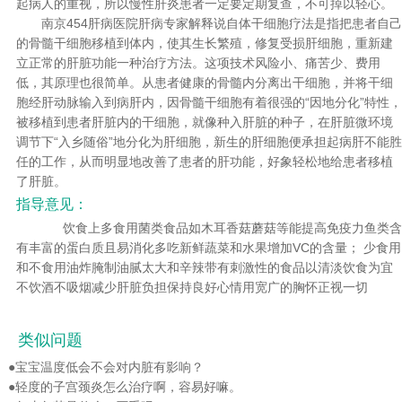
起病人的重视，所以慢性肝炎患者一定要定期复查，不可掉以轻心。
南京454肝病医院肝病专家解释说自体干细胞疗法是指把患者自己
的骨髓干细胞移植到体内，使其生长繁殖，修复受损肝细胞，重新建
立正常的肝脏功能一种治疗方法。这项技术风险小、痛苦少、费用
低，其原理也很简单。从患者健康的骨髓内分离出干细胞，并将干细
胞经肝动脉输入到病肝内，因骨髓干细胞有着很强的“因地分化”特性，
被移植到患者肝脏内的干细胞，就像种入肝脏的种子，在肝脏微环境
调节下“入乡随俗”地分化为肝细胞，新生的肝细胞便承担起病肝不能胜
任的工作，从而明显地改善了患者的肝功能，好象轻松地给患者移植
了肝脏。
指导意见：
饮食上多食用菌类食品如木耳香菇蘑菇等能提高免疫力鱼类含
有丰富的蛋白质且易消化多吃新鲜蔬菜和水果增加VC的含量； 少食用
和不食用油炸腌制油腻太大和辛辣带有刺激性的食品以清淡饮食为宜
不饮酒不吸烟减少肝脏负担保持良好心情用宽广的胸怀正视一切
类似问题
●
宝宝温度低会不会对内脏有影响？
●
轻度的子宫颈炎怎么治疗啊，容易好嘛。